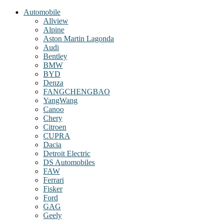
Automobile
Allview
Alpine
Aston Martin Lagonda
Audi
Bentley
BMW
BYD
Denza
FANGCHENGBAO
YangWang
Canoo
Chery
Citroen
CUPRA
Dacia
Detroit Electric
DS Automobiles
FAW
Ferrari
Fisker
Ford
GAG
Geely