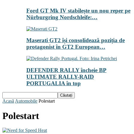
Ford GT Mk IV stabilește un nou reper pe
Nürburgring Nordschleife:…
Maserati GT2 își consolidează poziția de
protagonist în GT2 European…
DEFENDER RALLY încheie BP
ULTIMATE RALLY-RAID
PORTUGALIA în top
Acasă
Automobile
Polestart
Polestart