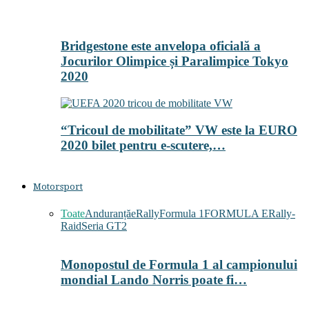
Bridgestone este anvelopa oficială a
Jocurilor Olimpice și Paralimpice Tokyo
2020
“Tricoul de mobilitate” VW este la EURO
2020 bilet pentru e-scutere,…
Motorsport
Toate
Anduranță
eRally
Formula 1
FORMULA E
Rally-
Raid
Seria GT2
Monopostul de Formula 1 al campionului
mondial Lando Norris poate fi…