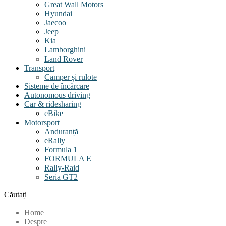
Great Wall Motors
Hyundai
Jaecoo
Jeep
Kia
Lamborghini
Land Rover
Transport
Camper și rulote
Sisteme de încărcare
Autonomous driving
Car & ridesharing
eBike
Motorsport
Anduranță
eRally
Formula 1
FORMULA E
Rally-Raid
Seria GT2
Căutați
Home
Despre