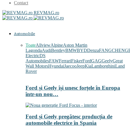
Contact
REVMAG.ro
Automobile
Toate
Allview
Alpine
Aston Martin
Lagonda
Audi
Bentley
BMW
BYD
Denza
FANGCHENG
Electric
DS
Automobiles
FAW
Ferrari
Fisker
Ford
GAG
Geely
Great
Wall Motors
Hyundai
Jaecoo
Jeep
Kia
Lamborghini
Land
Rover
Ford și Geely își unesc forțele în Europa
într-un nou…
Ford și Geely pregătesc producția de
automobile electrice în Spania