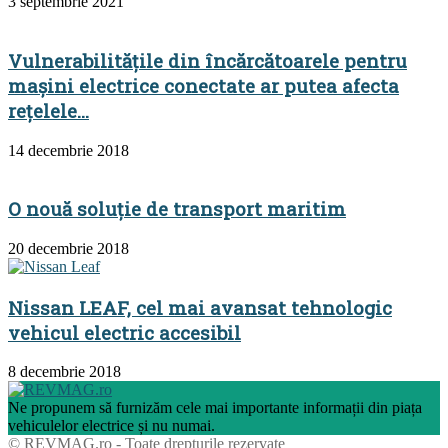
3 septembrie 2021
Vulnerabilitățile din încărcătoarele pentru
mașini electrice conectate ar putea afecta
rețelele...
14 decembrie 2018
O nouă soluție de transport maritim
20 decembrie 2018
Nissan LEAF, cel mai avansat tehnologic
vehicul electric accesibil
8 decembrie 2018
Ne propunem să furnizăm cele mai importante informații din piața
vehiculelor electrice și nu numai.
© REVMAG.ro - Toate drepturile rezervate