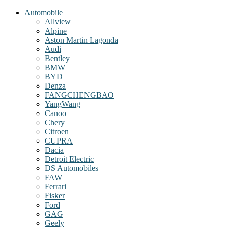
Automobile
Allview
Alpine
Aston Martin Lagonda
Audi
Bentley
BMW
BYD
Denza
FANGCHENGBAO
YangWang
Canoo
Chery
Citroen
CUPRA
Dacia
Detroit Electric
DS Automobiles
FAW
Ferrari
Fisker
Ford
GAG
Geely