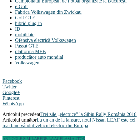
Campionatul European de Fotbal organizate la București
e-Golf
Fabrica Volkswagen din Zwickau
Golf GTE
hibrid plug-in
ID
mobilitate
Ofensiva electrică Volkswagen
Passat GTE
platforma MEB
producător auto mondial
Volkswagen
Facebook
Twitter
Google+
Pinterest
WhatsApp
Articolul precedent
Trei zile „electrice” la Sibiu Rally România 2018
Articolul următor
La un an de la lansare, noul Nissan LEAF este cel
mai bine vândut vehicul electric din Europa
ARTICOLE SIMILARE
DE LA ACELAȘI AUTOR