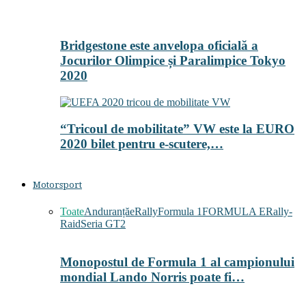
Bridgestone este anvelopa oficială a
Jocurilor Olimpice și Paralimpice Tokyo
2020
“Tricoul de mobilitate” VW este la EURO
2020 bilet pentru e-scutere,…
Motorsport
Toate
Anduranță
eRally
Formula 1
FORMULA E
Rally-
Raid
Seria GT2
Monopostul de Formula 1 al campionului
mondial Lando Norris poate fi…