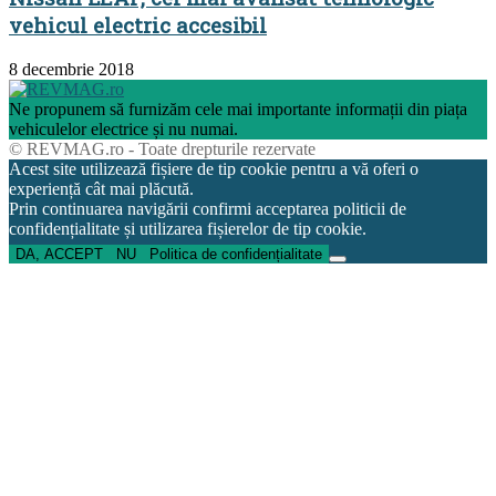
vehicul electric accesibil
8 decembrie 2018
Ne propunem să furnizăm cele mai importante informații din piața
vehiculelor electrice și nu numai.
© REVMAG.ro - Toate drepturile rezervate
Acest site utilizează fișiere de tip cookie pentru a vă oferi o
experiență cât mai plăcută.
Prin continuarea navigării confirmi acceptarea politicii de
confidențialitate și utilizarea fișierelor de tip cookie.
DA, ACCEPT
NU
Politica de confidențialitate