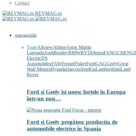
Contact
REVMAG.ro
Automobile
Toate
Allview
Alpine
Aston Martin
Lagonda
Audi
Bentley
BMW
BYD
Denza
FANGCHENG
Electric
DS
Automobiles
FAW
Ferrari
Fisker
Ford
GAG
Geely
Great
Wall Motors
Hyundai
Jaecoo
Jeep
Kia
Lamborghini
Land
Rover
Ford și Geely își unesc forțele în Europa
într-un nou…
Ford și Geely pregătesc producția de
automobile electrice în Spania