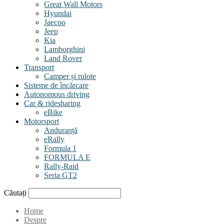
Great Wall Motors
Hyundai
Jaecoo
Jeep
Kia
Lamborghini
Land Rover
Transport
Camper și rulote
Sisteme de încărcare
Autonomous driving
Car & ridesharing
eBike
Motorsport
Anduranță
eRally
Formula 1
FORMULA E
Rally-Raid
Seria GT2
Căutați
Home
Despre